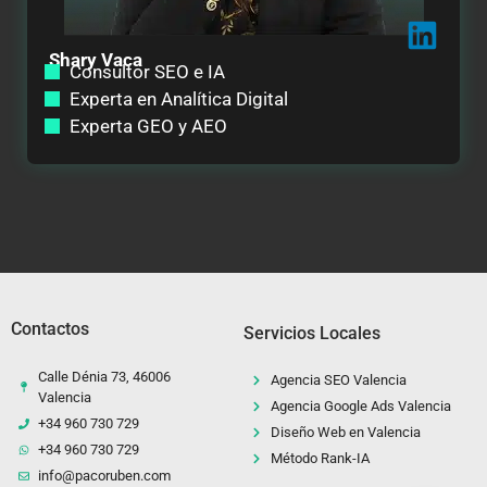
Shary Vaca
Consultor SEO e IA
Experta en Analítica Digital
Experta GEO y AEO
Contactos
Servicios Locales
Calle Dénia 73, 46006
Agencia SEO Valencia
Valencia
Agencia Google Ads Valencia
+34 960 730 729
Diseño Web en Valencia
+34 960 730 729
Método Rank-IA
info@pacoruben.com