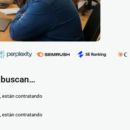
s buscan…
tu
ades
, están contratando
, están contratando