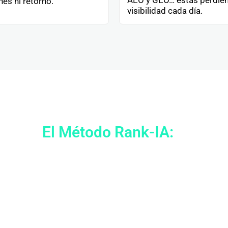
es ni retorno.
visibilidad cada día.
El Método Rank-IA:
rma directa de conseguir clientes
a posicionamiento en buscadores tradicionales y generativ
mente se toman las decisiones, unido a una estrategia de
amos acciones aisladas. Esto va de construir un sistema c
captación RENTABLE.