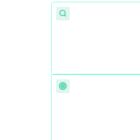
Auditoría
Analizamos tu web, mercado,
competencia, posicionamiento y
oportunidades reales de crecimiento.
Sin diagnóstico real no existe estrateg
Captación SEM de clientes median
estrategias de visibilidad y
conversión
Si necesitas resultados inmediatos,
combinamos posicionamiento con
campañas de Google Ads orientadas 