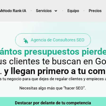
Método Rank-IA
Servicios
Equipo
Precios
Agencia de Consultores SEO
ántos presupuestos pierde
us clientes te buscan en Go
…
y llegan primero a tu co
tu negocio para que dejes de regalar clientes y empieces a
N
ecesitas algo más que “hacer SEO”.
Destacar por delante de tu competencia