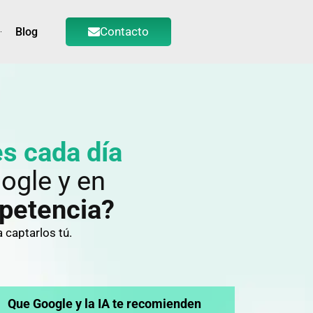
Contacto
Blog
s cada día
ogle y en
mpetencia?
 captarlos tú.
Que Google y la IA te recomienden