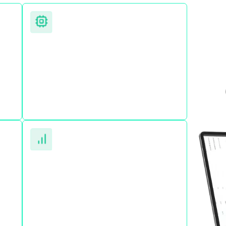
Optimización SEO e IA (GEO y AEO)
Tu negocio se optimiza para ser
encontrado… y recomendado.
ia.
te
Medición avanzada para tomar
decisiones reales
Todo se mide: tráfico, visibilidad,
conversiones, comportamiento,
resultados en IA y retorno de inversión.
a