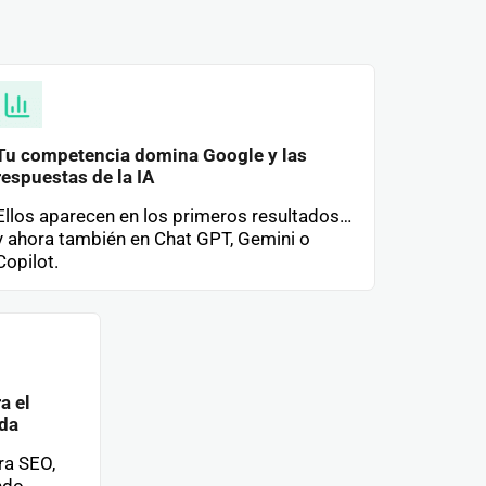
Tu competencia domina Google y las
respuestas de la IA
Ellos aparecen en los primeros resultados…
y ahora también en Chat GPT, Gemini o
Copilot.
a el
da
ra SEO,
ndo