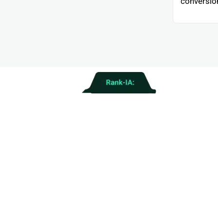
conversion
La fo
Nuestro método integr
aparezca donde real
No trabaj